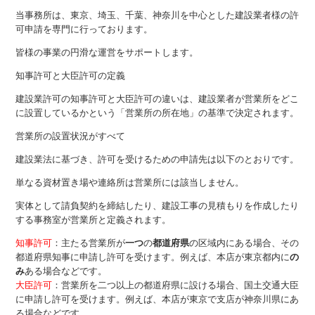
当事務所は、東京、埼玉、千葉、神奈川を中心とした建設業者様の許
可申請を専門に行っております。
皆様の事業の円滑な運営をサポートします。
知事許可と大臣許可の定義
建設業許可の知事許可と大臣許可の違いは、建設業者が営業所をどこ
に設置しているかという「営業所の所在地」の基準で決定されます。
営業所の設置状況がすべて
建設業法に基づき、許可を受けるための申請先は以下のとおりです。
単なる資材置き場や連絡所は営業所には該当しません。
実体として請負契約を締結したり、建設工事の見積もりを作成したり
する事務室が営業所と定義されます。
知事許可
：主たる営業所が
一つ
の
都道府県
の区域内にある場合、その
都道府県知事に申請し許可を受けます。例えば、本店が東京都内に
の
み
ある場合などです。
大臣許可
：営業所を二つ以上の都道府県に設ける場合、国土交通大臣
に申請し許可を受けます。例えば、本店が東京で支店が神奈川県にあ
る場合などです。