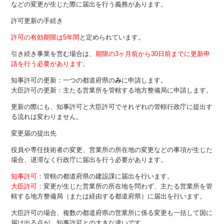
などの変更が生じた際に届出を行う義務があります。
許可更新の手続き
許可の有効期限は5年間
と定められています。
引き続き事業を営む場合は、
期限の3ヶ月前から30日前までに更新申
請を行う必要があります。
知事許可の更新：一つの都道府県の
み
に申請します。
大臣許可の更新：主たる営業所を管轄する地方整備局に申請します。
更新の際にも、知事許可と大臣許可でそれぞれの管轄行政庁に提出す
る流れは変わりません。
変更届の提出先
役員や専任技術者の変更、営業所の所在地の変更などの事項が生じた
場合、遅滞なく行政庁に届出を行う必要があります。
知事許可
：管轄の都道府県の建設課に届出を行います。
大臣許可
：変更が生じた営業所の所在地を問わず、主たる営業所を管
轄する地方整備局（または経由する都道府県）に届出を行います。
大臣許可の場合、複数の都道府県の営業所に係る変更も一括して国に
届け出る点が、知事許可との大きな違いです。