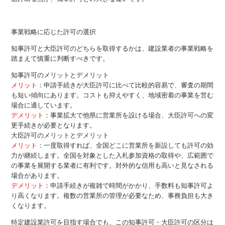
事業戦略に応じた許可の選択
知事許可と大臣許可のどちらを取得するかは、建設業者の事業戦略を
踏まえて慎重に判断すべきです。
知事許可のメリットとデメリット
メリット
：申請手続きが大臣許可に比べて比較的容易で、審査の期間
も短い傾向にあります。コストも抑えやすく、地域密着の事業を営む
場合に適しています。
デメリット
：事業拡大で他県に営業所を設ける場合、大臣許可への変
更手続きが必要となります。
大臣許可のメリットとデメリット
メリット
：一度取得すれば、全国どこに営業所を新設しても許可の効
力が継続します。全国を対象とした入札参加資格の取得や、広範囲で
の事業を展開する業者に有利です。対外的な信用も高いと見なされる
場合があります。
デメリット
：申請手続きが複雑で時間がかかり、手数料も知事許可よ
り高くなります。複数の営業所の管理が必要なため、事務負担も大き
くなります。
特定建設業許可を目指す場合でも、この知事許可・大臣許可の区分は