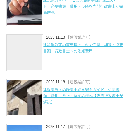
建設業許可の5年ごとの更新手続き完全ガイ
ド：必要書類・費用・期限を専門行政書士が徹
底解説
2025.11.18
【建設業許可】
建設業許可の変更届はこれで完璧！期限・必要
書類・行政書士への依頼費用
2025.11.18
【建設業許可】
建設業許可の廃業手続き完全ガイド：必要書
類、費用、廃止・返納の流れ【専門行政書士が
解説】
2025.11.17
【建設業許可】