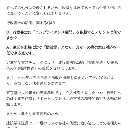
すべての処分は公表されるため、軽微な違反であっても企業の信用力
に傷がつくことに変わりはありません。
行政書士の活用に関するQ&A
Q：行政書士に「コンプライアンス顧問」を依頼するメリットは何で
すか？
A：違反を未然に防ぐ「防波堤」となり、万が一の際の窓口対応を一
任できる点です。
定期的な書類チェックにより、建設業法第19条（書面契約）や第40
条の3（帳簿保存）の違反をゼロにします。
また、2026年現在の最新の法改正情報を踏まえたアドバイスによ
り、意図しない法令違反を防ぎます。
東京都中央区銀座の当事務所では、立入検査の立ち会いや、行政庁へ
の疎明資料作成もサポートしており、経営者の精神的負担を大幅に軽
減します。
まとめ：健全な事業運営のために
建設業法違反は、一度のミスが会社を倒産に追い込むほどの破壊力を