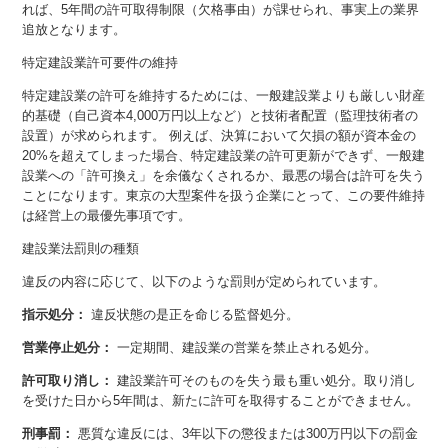
れば、5年間の許可取得制限（欠格事由）が課せられ、事実上の業界
追放となります。
特定建設業許可要件の維持
特定建設業の許可を維持するためには、一般建設業よりも厳しい財産
的基礎（自己資本4,000万円以上など）と技術者配置（監理技術者の
設置）が求められます。 例えば、決算において欠損の額が資本金の
20%を超えてしまった場合、特定建設業の許可更新ができず、一般建
設業への「許可換え」を余儀なくされるか、最悪の場合は許可を失う
ことになります。東京の大型案件を扱う企業にとって、この要件維持
は経営上の最優先事項です。
建設業法罰則の種類
違反の内容に応じて、以下のような罰則が定められています。
指示処分：
違反状態の是正を命じる監督処分。
営業停止処分：
一定期間、建設業の営業を禁止される処分。
許可取り消し：
建設業許可そのものを失う最も重い処分。取り消し
を受けた日から5年間は、新たに許可を取得することができません。
刑事罰：
悪質な違反には、3年以下の懲役または300万円以下の罰金