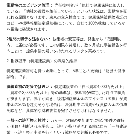
常勤性のエビデンス管理：
専任技術者が「他社で健康保険に加入し
ている」「他社の役員を兼任している」といった状況は、常勤性を疑
われる原因となります。東京の立入検査では、健康保険被保険者証の
コピーや標準報酬決定通知書によって、自社で100%稼働しているか
を厳格に確認されます。
2週間の猶予を逃さない：
技術者の変更等は、発生から「2週間以
内」に届出が必要です。この期限を徒過し、数ヶ月後に事後報告を行
うことは、虚偽申請の疑いを持たれるリスクを高めます。
2. 財務基準（特定建設業）の戦略的維持
特定建設業許可を持つ企業にとって、5年ごとの更新は「財務の健康
診断」です。
決算直前の対策では遅い：
特定建設業の「自己資本4,000万円以上」
「資本金2,000万円以上」等の基準は、決算書が確定した時点で勝負
が決まります。赤字が続き、繰越利益剰余金のマイナス（欠損）が資
本金の20%を超えそうな場合は、決算期中に増資や役員借入金の債務
免除など、具体的な財務改善を完了させなければなりません。
一般への許可換え検討：
万が一、次回の更新までに特定要件の維持
が困難と判断される場合は、許可が取り消される前に自ら「一般建設
業」へ許可換え申請を行うという戦略的な判断も必要です。