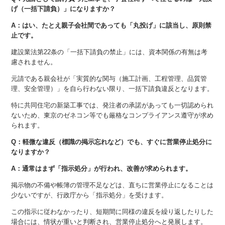
げ（一括下請負）」になりますか？
A：はい、たとえ親子会社間であっても「丸投げ」に該当し、原則禁
止です。
建設業法第22条の「一括下請負の禁止」には、資本関係の有無は考
慮されません。
元請である親会社が「実質的な関与（施工計画、工程管理、品質管
理、安全管理）」を自ら行わない限り、一括下請負違反となります。
特に共同住宅の新築工事では、発注者の承諾があっても一切認められ
ないため、東京のゼネコン等でも厳格なコンプライアンス遵守が求め
られます。
Q：軽微な違反（標識の掲示忘れなど）でも、すぐに営業停止処分に
なりますか？
A：通常はまず「指示処分」が行われ、改善が求められます。
掲示物の不備や帳簿の管理不足などは、直ちに営業停止になることは
少ないですが、行政庁から「指示処分」を受けます。
この指示に従わなかったり、短期間に同様の違反を繰り返したりした
場合には、情状が重いと判断され、営業停止処分へと発展します。