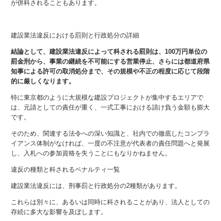
が併科されることもあります。
建設業法違反における罰則と行政処分の詳細
結論として、建設業法違反によって科される罰則は、100万円単位の
罰金刑から、事業の継続を不可能にする営業停止、さらには都道府県
知事による許可の取消処分まで、その規模や不正の程度に応じて段階
的に厳しくなります。
特に東京都のように大規模な建設プロジェクトが集中するエリアで
は、元請としての責任が重く、一式工事における請け負う金額も膨大
です。
そのため、関連する法令への深い知識と、社内での徹底したコンプラ
イアンス体制がなければ、一度の不注意が代表者の責任問題へと発展
し、入札への参加資格を失うことにもなりかねません。
違反の種類と科されるペナルティ一覧
建設業法違反には、刑事罰と行政処分の2種類があります。
これらは別々に、あるいは同時に科されることがあり、法人としての
存続に多大な影響を及ぼします。