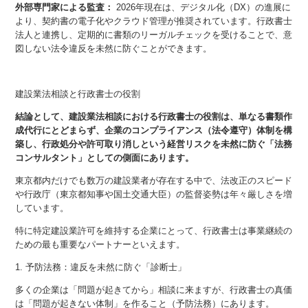
外部専門家による監査：
2026年現在は、デジタル化（DX）の進展に
より、契約書の電子化やクラウド管理が推奨されています。行政書士
法人と連携し、定期的に書類のリーガルチェックを受けることで、意
図しない法令違反を未然に防ぐことができます。
建設業法相談と行政書士の役割
結論として、建設業法相談における行政書士の役割は、単なる書類作
成代行にとどまらず、企業のコンプライアンス（法令遵守）体制を構
築し、行政処分や許可取り消しという経営リスクを未然に防ぐ「法務
コンサルタント」としての側面にあります。
東京都内だけでも数万の建設業者が存在する中で、法改正のスピード
や行政庁（東京都知事や国土交通大臣）の監督姿勢は年々厳しさを増
しています。
特に特定建設業許可を維持する企業にとって、行政書士は事業継続の
ための最も重要なパートナーといえます。
1. 予防法務：違反を未然に防ぐ「診断士」
多くの企業は「問題が起きてから」相談に来ますが、行政書士の真価
は「問題が起きない体制」を作ること（予防法務）にあります。