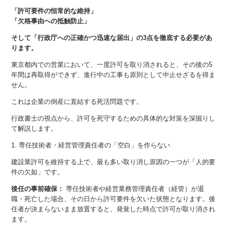
「許可要件の恒常的な維持」
「欠格事由への抵触防止」
そして「行政庁への正確かつ迅速な届出」の3点を徹底する必要があ
ります。
東京都内での営業において、一度許可を取り消されると、その後の5
年間は再取得ができず、進行中の工事も原則として中止せざるを得ま
せん。
これは企業の倒産に直結する死活問題です。
行政書士の視点から、許可を死守するための具体的な対策を深掘りし
て解説します。
1. 専任技術者・経営管理責任者の「空白」を作らない
建設業許可を維持する上で、最も多い取り消し原因の一つが「人的要
件の欠如」です。
後任の事前確保：
専任技術者や経営業務管理責任者（経管）が退
職・死亡した場合、その日から許可要件を欠いた状態となります。後
任者が決まらないまま放置すると、発覚した時点で許可が取り消され
ます。