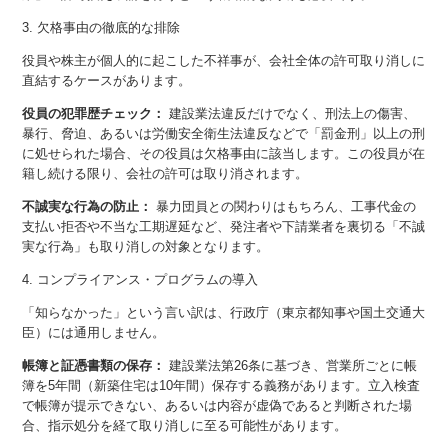
3. 欠格事由の徹底的な排除
役員や株主が個人的に起こした不祥事が、会社全体の許可取り消しに
直結するケースがあります。
役員の犯罪歴チェック：
建設業法違反だけでなく、刑法上の傷害、
暴行、脅迫、あるいは労働安全衛生法違反などで「罰金刑」以上の刑
に処せられた場合、その役員は欠格事由に該当します。この役員が在
籍し続ける限り、会社の許可は取り消されます。
不誠実な行為の防止：
暴力団員との関わりはもちろん、工事代金の
支払い拒否や不当な工期遅延など、発注者や下請業者を裏切る「不誠
実な行為」も取り消しの対象となります。
4. コンプライアンス・プログラムの導入
「知らなかった」という言い訳は、行政庁（東京都知事や国土交通大
臣）には通用しません。
帳簿と証憑書類の保存：
建設業法第26条に基づき、営業所ごとに帳
簿を5年間（新築住宅は10年間）保存する義務があります。立入検査
で帳簿が提示できない、あるいは内容が虚偽であると判断された場
合、指示処分を経て取り消しに至る可能性があります。