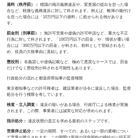
過料（秩序罰）：
標識の掲示義務違反や、変更届の提出を怠った場
合など、軽微な義務違反に対して科されます。例えば、帳簿の備付け
を怠った場合には「10万円以下の過料」に処せられる例がありま
す。
罰金刑（刑事罰）：
無許可営業や虚偽の許可申請など、重大な不正
行為に対して科されます。「100万円以下の罰金」や、情状が重い場
合には「300万円以下の罰金」が科され、前科として登録されるた
め、役員の欠格事由に直結します。
懲役刑：
名義貸しや虚偽記載など、極めて悪質なケースでは、罰金
だけでなく懲役刑が科される可能性もあります。
行政処分の流れと都道府県知事の監督権限
東京都知事などの許可権者は、建設業者が法令に違反した場合、監督
処分を行う権限を有しています。
検査・立入調査：
違反の疑いがある場合、行政庁による検査が実施
されます。この際、事業者には誠実な対応が求められます。
指示処分：
違反状態の是正を求める最初のステップです。
営業停止処分：
一定の期間、すべての、あるいは一部の業種につい
て営業が禁止されます。この期間は新規の請負契約の締結が一切不可