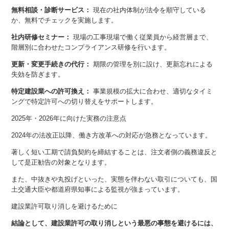
無料相談・診断サービス：
現在の社内体制が法令を順守している
か、無料でチェックを実施します。
社内研修セミナー：
現場の工事現場で働く従業員から経営層まで、
階層別に合わせたコンプライアンス研修を行います。
更新・変更手続きの代行：
期限の管理を別に設け、更新忘れによる
失効を防ぎます。
特定建設業への許可換え：
事業規模の拡大に合わせ、適切なタイミ
ングで特定許可への切り替えをサポートします。
2025年・2026年に向けた実務の注意点
2024年の法改正以降、働き方改革への対応が急務となっています。
著しく短い工期で請負契約を締結することは、注文者側の義務違反と
して是正勧告の対象となります。
また、中抜きや丸投げといった、実態を伴わない取引についても、国
土交通大臣や都道府県知事による監視が強まっています。
建設業許可取り消しを避けるために
結論として、建設業許可の取り消しという最悪の事態を避けるには、