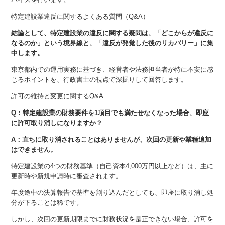
特定建設業違反に関するよくある質問（Q&A）
結論として、特定建設業の違反に関する疑問は、「どこからが違反に
なるのか」という境界線と、「違反が発覚した後のリカバリー」に集
中します。
東京都内での運用実務に基づき、経営者や法務担当者が特に不安に感
じるポイントを、行政書士の視点で深掘りして回答します。
許可の維持と変更に関するQ&A
Q：特定建設業の財務要件を1項目でも満たせなくなった場合、即座
に許可取り消しになりますか？
A：直ちに取り消されることはありませんが、次回の更新や業種追加
はできません。
特定建設業の4つの財務基準（自己資本4,000万円以上など）は、主に
更新時や新規申請時に審査されます。
年度途中の決算報告で基準を割り込んだとしても、即座に取り消し処
分が下ることは稀です。
しかし、次回の更新期限までに財務状況を是正できない場合、許可を