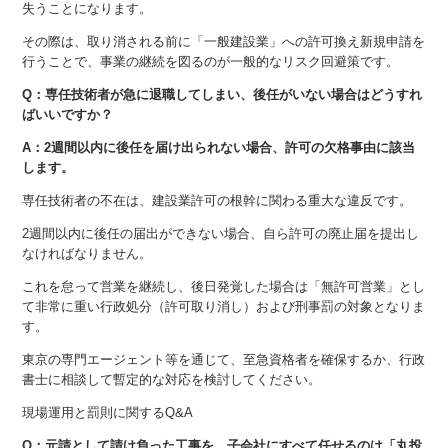
失うことになります。
その際は、取り消される前に「一般建設業」への許可換え新規申請を
行うことで、事業の継続を図るのが一般的なリスク回避策です。
Q：専任技術者が急に退職してしまい、後任がいない場合はどうすれ
ばいいですか？
A：2週間以内に後任を届け出られない場合、許可の欠格事由に該当
します。
専任技術者の不在は、建設業許可の根幹に関わる重大な違反です。
2週間以内に後任の届出ができない場合、自ら許可の廃止届を提出し
なければなりません。
これを怠って営業を継続し、後日発覚した場合は「無許可営業」とし
て非常に重い行政処分（許可取り消し）および刑事罰の対象となりま
す。
東京の専門エージェント等を通じて、至急資格者を確保するか、行政
書士に相談して暫定的な対応を検討してください。
現場運用と罰則に関するQ&A
Q：元請として請け負った工事を、子会社にすべて任せるのは「丸投