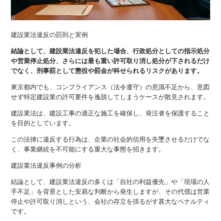
建設業法違反の罰則と実例
結論として、建設業法違反を犯した場合、行政処分としての指示処分
や営業停止処分、さらには最も重い許可取り消し処分が下されるだけ
でなく、刑事罰として懲役や罰金が科せられるリスクがあります。
東京都内でも、コンプライアンス（法令遵守）の意識不足から、意図
せず特定建設業の許可要件を逸脱してしまうケースが散見されます。
建設業法は、建設工事の適正な施工を確保し、発注者を保護すること
を目的としています。
この法律に違反する行為は、企業の社会的信用を失墜させるだけでな
く、事業継続を不可能にする重大な事態を招きます。
建設業法違反事例の分析
結論として、建設業法違反の多くは「自社の利益優先」や「現場の人
手不足」を背景とした安易な判断から発生しますが、その代償は営業
停止や許可取り消しという、会社の存立を揺るがす甚大なペナルティ
です。