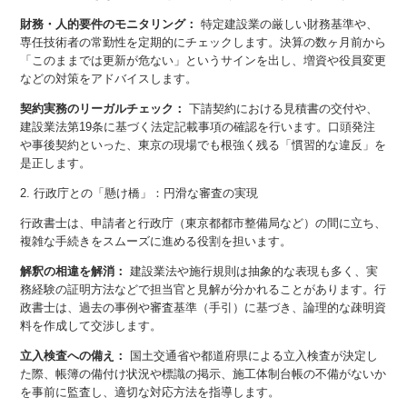
財務・人的要件のモニタリング：
特定建設業の厳しい財務基準や、
専任技術者の常勤性を定期的にチェックします。決算の数ヶ月前から
「このままでは更新が危ない」というサインを出し、増資や役員変更
などの対策をアドバイスします。
契約実務のリーガルチェック：
下請契約における見積書の交付や、
建設業法第19条に基づく法定記載事項の確認を行います。口頭発注
や事後契約といった、東京の現場でも根強く残る「慣習的な違反」を
是正します。
2. 行政庁との「懸け橋」：円滑な審査の実現
行政書士は、申請者と行政庁（東京都都市整備局など）の間に立ち、
複雑な手続きをスムーズに進める役割を担います。
解釈の相違を解消：
建設業法や施行規則は抽象的な表現も多く、実
務経験の証明方法などで担当官と見解が分かれることがあります。行
政書士は、過去の事例や審査基準（手引）に基づき、論理的な疎明資
料を作成して交渉します。
立入検査への備え：
国土交通省や都道府県による立入検査が決定し
た際、帳簿の備付け状況や標識の掲示、施工体制台帳の不備がないか
を事前に監査し、適切な対応方法を指導します。