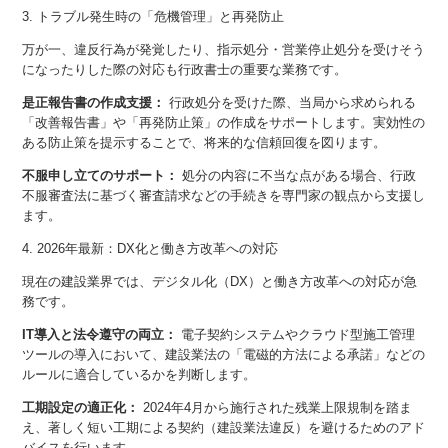
3. トラブル発生時の「危機管理」と再発防止
万が一、違反行為が発覚したり、指示処分・営業停止処分を受けそう
になったりした際の対応も行政書士の重要な業務です。
是正報告書の作成支援：
行政処分を受けた際、当局から求められる
「改善報告書」や「再発防止策」の作成をサポートします。実効性の
ある防止策を提示することで、将来的な信頼回復を図ります。
不服申し立てのサポート：
処分の内容に不当な点がある場合、行政
不服審査法に基づく審査請求などの手続きを専門家の観点から支援し
ます。
4. 2026年最新：DX化と働き方改革への対応
現在の建設業界では、デジタル化（DX）と働き方改革への対応が急
務です。
IT導入と法令遵守の両立：
電子契約システムやクラウド型施工管理
ツールの導入において、建設業法の「電磁的方法による承諾」などの
ルールに適合しているかを判断します。
工期設定の適正化：
2024年4月から施行された残業上限規制を踏ま
え、著しく短い工期による契約（建設業法違反）を避けるためのアド
バイスを行います。