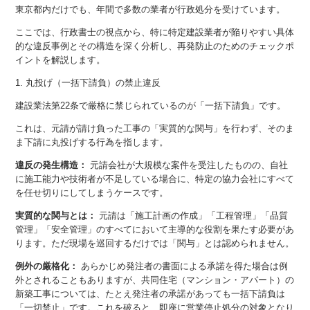
東京都内だけでも、年間で多数の業者が行政処分を受けています。
ここでは、行政書士の視点から、特に特定建設業者が陥りやすい具体
的な違反事例とその構造を深く分析し、再発防止のためのチェックポ
イントを解説します。
1. 丸投げ（一括下請負）の禁止違反
建設業法第22条で厳格に禁じられているのが「一括下請負」です。
これは、元請が請け負った工事の「実質的な関与」を行わず、そのま
ま下請に丸投げする行為を指します。
違反の発生構造：
元請会社が大規模な案件を受注したものの、自社
に施工能力や技術者が不足している場合に、特定の協力会社にすべて
を任せ切りにしてしまうケースです。
実質的な関与とは：
元請は「施工計画の作成」「工程管理」「品質
管理」「安全管理」のすべてにおいて主導的な役割を果たす必要があ
ります。ただ現場を巡回するだけでは「関与」とは認められません。
例外の厳格化：
あらかじめ発注者の書面による承諾を得た場合は例
外とされることもありますが、共同住宅（マンション・アパート）の
新築工事については、たとえ発注者の承諾があっても一括下請負は
「一切禁止」です。これを破ると、即座に営業停止処分の対象となり