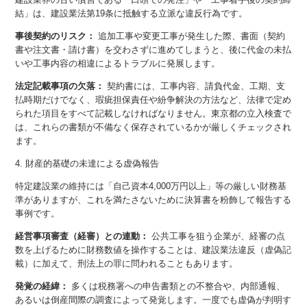
結」は、建設業法第19条に抵触する立派な違反行為です。
事後契約のリスク：
追加工事や変更工事が発生した際、書面（契約
書や注文書・請け書）を交わさずに進めてしまうと、後に代金の未払
いや工事内容の相違によるトラブルに発展します。
法定記載事項の欠落：
契約書には、工事内容、請負代金、工期、支
払時期だけでなく、瑕疵担保責任や紛争解決の方法など、法律で定め
られた項目をすべて記載しなければなりません。東京都の立入検査で
は、これらの書類が不備なく保存されているかが厳しくチェックされ
ます。
4. 財産的基礎の未達による虚偽報告
特定建設業の維持には「自己資本4,000万円以上」等の厳しい財務基
準がありますが、これを満たさないために決算書を粉飾して報告する
事例です。
経営事項審査（経審）との連動：
公共工事を狙う企業が、経審の点
数を上げるために財務数値を操作することは、建設業法違反（虚偽記
載）に加えて、刑法上の罪に問われることもあります。
発覚の経緯：
多くは税務署への申告書類との不整合や、内部通報、
あるいは倒産間際の調査によって発覚します。一度でも虚偽が判明す