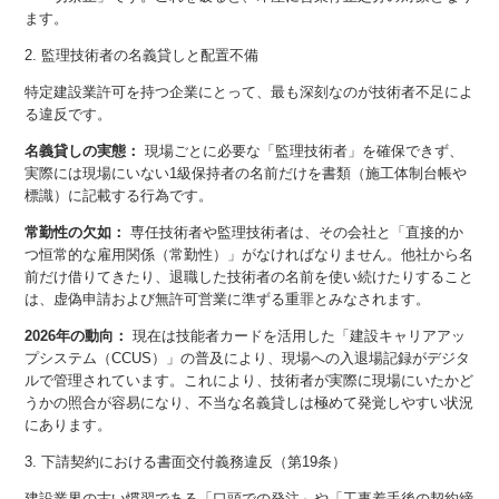
ます。
2. 監理技術者の名義貸しと配置不備
特定建設業許可を持つ企業にとって、最も深刻なのが技術者不足によ
る違反です。
名義貸しの実態：
現場ごとに必要な「監理技術者」を確保できず、
実際には現場にいない1級保持者の名前だけを書類（施工体制台帳や
標識）に記載する行為です。
常勤性の欠如：
専任技術者や監理技術者は、その会社と「直接的か
つ恒常的な雇用関係（常勤性）」がなければなりません。他社から名
前だけ借りてきたり、退職した技術者の名前を使い続けたりすること
は、虚偽申請および無許可営業に準ずる重罪とみなされます。
2026年の動向：
現在は技能者カードを活用した「建設キャリアアッ
プシステム（CCUS）」の普及により、現場への入退場記録がデジタ
ルで管理されています。これにより、技術者が実際に現場にいたかど
うかの照合が容易になり、不当な名義貸しは極めて発覚しやすい状況
にあります。
3. 下請契約における書面交付義務違反（第19条）
建設業界の古い慣習である「口頭での発注」や「工事着手後の契約締