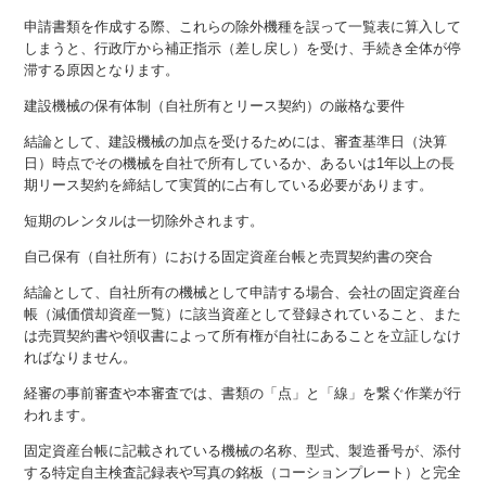
申請書類を作成する際、これらの除外機種を誤って一覧表に算入して
しまうと、行政庁から補正指示（差し戻し）を受け、手続き全体が停
滞する原因となります。
建設機械の保有体制（自社所有とリース契約）の厳格な要件
結論として、建設機械の加点を受けるためには、審査基準日（決算
日）時点でその機械を自社で所有しているか、あるいは1年以上の長
期リース契約を締結して実質的に占有している必要があります。
短期のレンタルは一切除外されます。
自己保有（自社所有）における固定資産台帳と売買契約書の突合
結論として、自社所有の機械として申請する場合、会社の固定資産台
帳（減価償却資産一覧）に該当資産として登録されていること、また
は売買契約書や領収書によって所有権が自社にあることを立証しなけ
ればなりません。
経審の事前審査や本審査では、書類の「点」と「線」を繋ぐ作業が行
われます。
固定資産台帳に記載されている機械の名称、型式、製造番号が、添付
する特定自主検査記録表や写真の銘板（コーションプレート）と完全