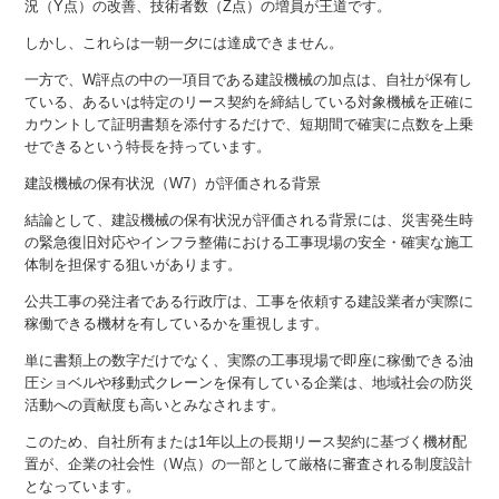
況（Y点）の改善、技術者数（Z点）の増員が王道です。
しかし、これらは一朝一夕には達成できません。
一方で、W評点の中の一項目である建設機械の加点は、自社が保有し
ている、あるいは特定のリース契約を締結している対象機械を正確に
カウントして証明書類を添付するだけで、短期間で確実に点数を上乗
せできるという特長を持っています。
建設機械の保有状況（W7）が評価される背景
結論として、建設機械の保有状況が評価される背景には、災害発生時
の緊急復旧対応やインフラ整備における工事現場の安全・確実な施工
体制を担保する狙いがあります。
公共工事の発注者である行政庁は、工事を依頼する建設業者が実際に
稼働できる機材を有しているかを重視します。
単に書類上の数字だけでなく、実際の工事現場で即座に稼働できる油
圧ショベルや移動式クレーンを保有している企業は、地域社会の防災
活動への貢献度も高いとみなされます。
このため、自社所有または1年以上の長期リース契約に基づく機材配
置が、企業の社会性（W点）の一部として厳格に審査される制度設計
となっています。