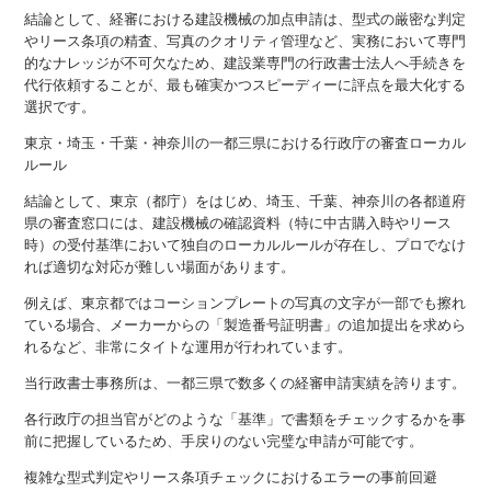
結論として、経審における建設機械の加点申請は、型式の厳密な判定
やリース条項の精査、写真のクオリティ管理など、実務において専門
的なナレッジが不可欠なため、建設業専門の行政書士法人へ手続きを
代行依頼することが、最も確実かつスピーディーに評点を最大化する
選択です。
東京・埼玉・千葉・神奈川の一都三県における行政庁の審査ローカル
ルール
結論として、東京（都庁）をはじめ、埼玉、千葉、神奈川の各都道府
県の審査窓口には、建設機械の確認資料（特に中古購入時やリース
時）の受付基準において独自のローカルルールが存在し、プロでなけ
れば適切な対応が難しい場面があります。
例えば、東京都ではコーションプレートの写真の文字が一部でも擦れ
ている場合、メーカーからの「製造番号証明書」の追加提出を求めら
れるなど、非常にタイトな運用が行われています。
当行政書士事務所は、一都三県で数多くの経審申請実績を誇ります。
各行政庁の担当官がどのような「基準」で書類をチェックするかを事
前に把握しているため、手戻りのない完璧な申請が可能です。
複雑な型式判定やリース条項チェックにおけるエラーの事前回避