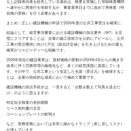
もし記録表自体を紛失している場合は、検査を実施した登録検査機関
へ速やかに再発行を依頼するか、審査基準日までに改めて再検査（特
自検の受検）を行う必要があります。
まとめ：正しい建設機械の申請で2026年度の公共工事受注を確実に
結論として、経営事項審査における建設機械の加点要件（W7）を完
璧にクリアすることは、企業の施工技術力を公的にアピールし、公共
工事の受注獲得に向けたP点（総合評定値）を引き上げるための最も
確実かつスピーディーな戦略です。
2026年現在の建設業界は、資材価格の変動や2024年4月からの働き方
改革に伴う労務管理の厳格化など、多くの経営課題に直面していま
す。その中で、公共工事という安定した光源（受注元）を確保するこ
とは、企業の持続的な成長において極めて重要です。
建設機械の加点手続きは、一見すると「台数を数えて写真を送るだ
け」のように思えますが、
特定自主検査の有効期限
リース契約書の文言
コーションプレートの鮮明さ
など、実務実務においては非常に細かなトラップ（差し戻しリスク）
が潜んでいます。