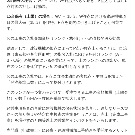
5台保有の場合：
W7 ＝ 5点。W評点が大きく動き、P点としては約1
点前後の押し上げ効果。
15台保有（上限）の場合：
W7 ＝ 15点。W評点における建設機械項
目の最大値（15点）を獲得。P点を劇的に引き上げることが可能で
す。
公共工事の入札参加資格（ランク・格付け）への直接的波及効果
結論として、建設機械の加点によってP点が数点上がることは、自治
体（東京都や各市区町村）の指名入札における格付けランク（A・
B・C等）の境界線にいる企業にとって、上のランクへの進出や、現
在のランクを死守するための決定打となります。
公共工事の入札では、P点に自治体独自の客観点・主観点を加えた
「発注基準点数」によって格付けされます。
このランクが一つ変わるだけで、受注できる工事の金額規模（上限金
額）が数千万円から数億円単位で拡大します。
経営事項審査の直前に建設機械の保有状況を見直し、適切なリース契
約への切り替えや特定自主検査の実施を行うことは、売上（完成工事
高）を増やすのと同等以上の営業的インパクトをもたらします。
専門職（行政書士）に経審・建設機械加点手続きを委託するメリット