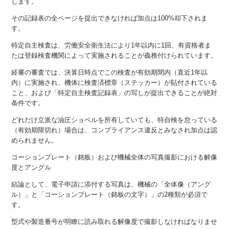
します。
その記録表の全ページを提出できなければ加点は100%却下されま
す。
特定自主検査は、労働安全衛生法により1年以内に1回、有資格者ま
たは登録検査機関によって実施されることが義務付けられています。
経審の審査では、決算日時点でこの検査が有効期間内（直近1年以
内）に実施され、機体に検査済標章（ステッカー）が貼付されている
こと、および「特定自主検査記録表」の写しが提出できることが絶対
条件です。
どれだけ立派な油圧ショベルを所有していても、特自検を怠っている
（有効期限切れ）場合は、コンプライアンス違反とみなされ加点は認
められません。
コーションプレート（銘板）および機械全体の写真撮影における解像
度とアングル
結論として、電子申請に添付する写真は、機械の「全体像（アング
ル）」と「コーションプレート（銘板の文字）」の2種類が必須で
す。
型式や製造番号が明瞭に読み取れる解像度で撮影しなければなりませ