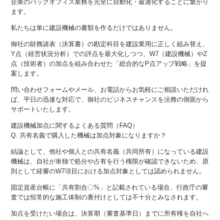
企業のバックオフィス業務を完全に自動化・最適化することに繋がり
ます。
私たちは単に建設機械の書類を作るだけではありません。
御社の財務諸表（決算書）の勘定科目を建設業用に正しく組み替え、
Y点（経営状況分析）での評点を最大化しつつ、W7（建設機械）やZ
点（技術者）の加点を組み合わせた「総合的なP点アップ戦略」を提
案します。
問い合わせフォームやメール、お電話からお気軽にご相談いただけれ
ば、平日の迅速な対応で、御社のビジネスチャンスを法務の側面から
サポートいたします。
建設機械加点に関するよくある質問（FAQ）
Q. 共有名義で購入した機械は加点対象になりますか？
結論として、他社や個人との共有名義（共同所有）になっている建設
機械は、自社が単独で処分や占有を行う権限が確認できないため、原
則として経審のW7項目における加点対象としては認められません。
固定資産台帳に「共有割合〇%」と記載されている場合、行政庁の審
査では恒常的な施工体制の裏付けとしては不十分とみなされます。
加点を受けたい場合は、決算期（審査基準日）までに所有権を自社へ