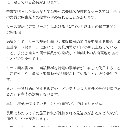
に一致している必要があります。
中古で購入した場合などで台帳への登録名が曖昧なケースでは、当時
の売買契約書原本の提示を求められることがあります。
リース契約（定置リース）における「1年7か月以上」の残存期間と
契約条項
結論として、リース契約に基づく建設機械の加点を申請する場合、審
査基準日（決算日）において、契約期間が1年7か月以上残っている
こと、または過去の同一契約から継続して1年以上の占有実態がある
ことが絶対条件です。
リース契約書内に、当該機械を特定の事業者が占有して使用すること
（定置性）や、型式・製造番号が明記されていることが必須条件で
す。
また、中途解約に関する規定や、メンテナンスの責任区分が明確であ
ることも審査の対象となります。
単に「機械を借りている」という事実だけではありません。
長期にわたってその施工体制が維持される見込みがあるかどうかが、
加点の可否を左右します。