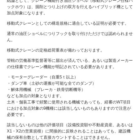
結論として、クレーン機能付き油圧ショベル（移動式クレーン仕様バ
ックホウ）は、掘削とつり上げの双方を行えるハイブリッド機として
加点対象になります。
移動式クレーンとしての構造規格に適合している証明が必要です。
通常の油圧ショベルにつりフックを取り付けただけでは認められませ
ん。
移動式クレーンの定格総荷重表が備わっております。
管轄の労働基準監督署等に届出が済んでいる、あるいは製造メーカー
の仕様書でクレーン機能が明記されている必要があります。
・モーターグレーダー（自重5ｔ以上）
・ダンプ車（土砂の運搬が可能な全てのダンプ）
・解体用機械 （ブレーカ・鉄骨切断機等）
なども加点の対象となります。
土木・舗装工事で頻繁に使用される機械であっても、経審のW7項目
における加点対象の9機種には該当しないものもありますので注意が
必要です。
該当しないものは他の評価項目（設備投資額や不動産資産、あるいは
X1・X2の営業規模）に間接的に反映されることはあっても、建設機
械の保有台数として直接カウントすることはできません。