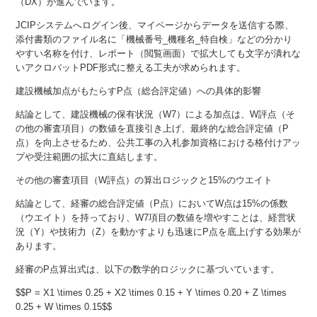
（DX）が進んでいます。
JCIPシステムへログイン後、マイページからデータを送信する際、
添付書類のファイル名に「機械番号_機種名_特自検」などの分かり
やすい名称を付け、レポート（閲覧画面）で拡大しても文字が潰れな
いアクロバットPDF形式に整える工夫が求められます。
建設機械加点がもたらすP点（総合評定値）への具体的影響
結論として、建設機械の保有状況（W7）による加点は、W評点（そ
の他の審査項目）の数値を直接引き上げ、最終的な総合評定値（P
点）を向上させるため、公共工事の入札参加資格における格付けアッ
プや受注範囲の拡大に直結します。
その他の審査項目（W評点）の算出ロジックと15%のウエイト
結論として、経審の総合評定値（P点）においてW点は15%の係数
（ウエイト）を持っており、W7項目の数値を増やすことは、経営状
況（Y）や技術力（Z）を動かすよりも迅速にP点を底上げする効果が
あります。
経審のP点算出式は、以下の数学的ロジックに基づいています。
$$P = X1 \times 0.25 + X2 \times 0.15 + Y \times 0.20 + Z \times
0.25 + W \times 0.15$$