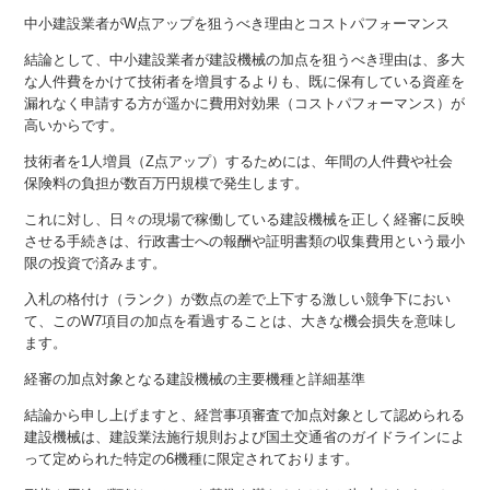
中小建設業者がW点アップを狙うべき理由とコストパフォーマンス
結論として、中小建設業者が建設機械の加点を狙うべき理由は、多大
な人件費をかけて技術者を増員するよりも、既に保有している資産を
漏れなく申請する方が遥かに費用対効果（コストパフォーマンス）が
高いからです。
技術者を1人増員（Z点アップ）するためには、年間の人件費や社会
保険料の負担が数百万円規模で発生します。
これに対し、日々の現場で稼働している建設機械を正しく経審に反映
させる手続きは、行政書士への報酬や証明書類の収集費用という最小
限の投資で済みます。
入札の格付け（ランク）が数点の差で上下する激しい競争下におい
て、このW7項目の加点を看過することは、大きな機会損失を意味し
ます。
経審の加点対象となる建設機械の主要機種と詳細基準
結論から申し上げますと、経営事項審査で加点対象として認められる
建設機械は、建設業法施行規則および国土交通省のガイドラインによ
って定められた特定の6機種に限定されております。