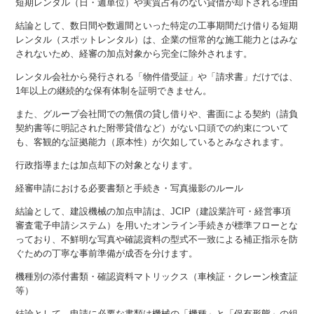
短期レンタル（日・週単位）や実質占有のない貸借が却下される理由
結論として、数日間や数週間といった特定の工事期間だけ借りる短期
レンタル（スポットレンタル）は、企業の恒常的な施工能力とはみな
されないため、経審の加点対象から完全に除外されます。
レンタル会社から発行される「物件借受証」や「請求書」だけでは、
1年以上の継続的な保有体制を証明できません。
また、グループ会社間での無償の貸し借りや、書面による契約（請負
契約書等に明記された附帯貸借など）がない口頭での約束について
も、客観的な証拠能力（原本性）が欠如しているとみなされます。
行政指導または加点却下の対象となります。
経審申請における必要書類と手続き・写真撮影のルール
結論として、建設機械の加点申請は、JCIP（建設業許可・経営事項
審査電子申請システム）を用いたオンライン手続きが標準フローとな
っており、不鮮明な写真や確認資料の型式不一致による補正指示を防
ぐための丁寧な事前準備が成否を分けます。
機種別の添付書類・確認資料マトリックス（車検証・クレーン検査証
等）
結論として、申請に必要な書類は機械の「機種」と「保有形態」の組