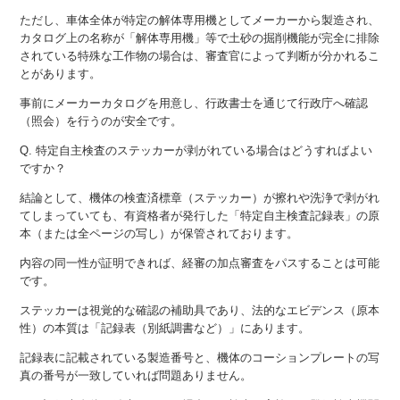
ただし、車体全体が特定の解体専用機としてメーカーから製造され、
カタログ上の名称が「解体専用機」等で土砂の掘削機能が完全に排除
されている特殊な工作物の場合は、審査官によって判断が分かれるこ
とがあります。
事前にメーカーカタログを用意し、行政書士を通じて行政庁へ確認
（照会）を行うのが安全です。
Q. 特定自主検査のステッカーが剥がれている場合はどうすればよい
ですか？
結論として、機体の検査済標章（ステッカー）が擦れや洗浄で剥がれ
てしまっていても、有資格者が発行した「特定自主検査記録表」の原
本（または全ページの写し）が保管されております。
内容の同一性が証明できれば、経審の加点審査をパスすることは可能
です。
ステッカーは視覚的な確認の補助具であり、法的なエビデンス（原本
性）の本質は「記録表（別紙調書など）」にあります。
記録表に記載されている製造番号と、機体のコーションプレートの写
真の番号が一致していれば問題ありません。