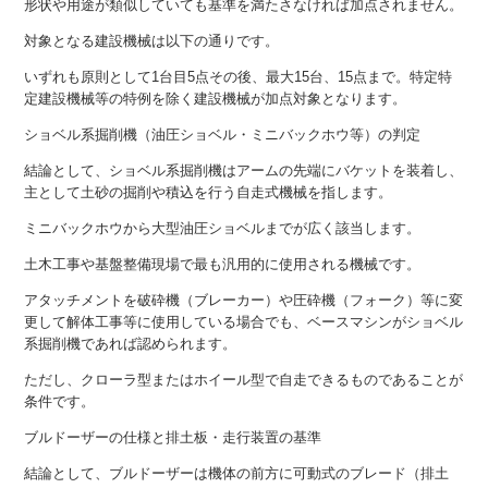
形状や用途が類似していても基準を満たさなければ加点されません。
対象となる建設機械は以下の通りです。
いずれも原則として1台目5点その後、最大15台、15点まで。特定特
定建設機械等の特例を除く建設機械が加点対象となります。
ショベル系掘削機（油圧ショベル・ミニバックホウ等）の判定
結論として、ショベル系掘削機はアームの先端にバケットを装着し、
主として土砂の掘削や積込を行う自走式機械を指します。
ミニバックホウから大型油圧ショベルまでが広く該当します。
土木工事や基盤整備現場で最も汎用的に使用される機械です。
アタッチメントを破砕機（ブレーカー）や圧砕機（フォーク）等に変
更して解体工事等に使用している場合でも、ベースマシンがショベル
系掘削機であれば認められます。
ただし、クローラ型またはホイール型で自走できるものであることが
条件です。
ブルドーザーの仕様と排土板・走行装置の基準
結論として、ブルドーザーは機体の前方に可動式のブレード（排土