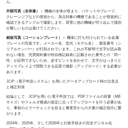
ん。
外観写真（全体像）：
機械の全体が収まり、バケットやブレード、
クレーンジブなどの形状から、加点対象の機種であることが視覚的に
確認できるアングルで撮影します。背景に他の機械が写り込んで識別
が難しいものは避けてください。
銘板写真（コーションプレート）：
機体に打ち付けられている金属
プレートの写真です。メーカー名、型式（モデル名）、製造番号（シ
リアルナンバー）が打刻されています。これが不鮮明で文字が読み取
れない場合、売買契約書や特自検記録表に記載された番号との「同一
性」が証明できないため、必ずピントを合わせて、文字がはっきりと
ディスプレイ上で閲覧できる品質で撮影（アップロード）する必要が
あります。
JCIP（電子申請システム）を用いたデータアップロード時の注意点
と補正対策
結論として、JCIPを用いた電子申請では、PDFファイルの容量（MB
サイズ）やフォルダ構成の規定に沿ってアップロードを行う必要があ
り、事前のエラーチェックを怠ると審査官からの大量の補正指示に繋
がります。
2024年、2025年、そして2026年と行政手続きの完全デジタル化