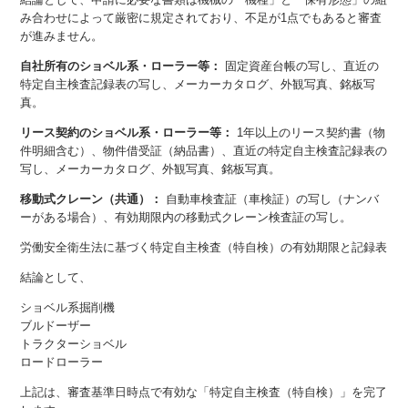
み合わせによって厳密に規定されており、不足が1点でもあると審査
が進みません。
自社所有のショベル系・ローラー等：
固定資産台帳の写し、直近の
特定自主検査記録表の写し、メーカーカタログ、外観写真、銘板写
真。
リース契約のショベル系・ローラー等：
1年以上のリース契約書（物
件明細含む）、物件借受証（納品書）、直近の特定自主検査記録表の
写し、メーカーカタログ、外観写真、銘板写真。
移動式クレーン（共通）：
自動車検査証（車検証）の写し（ナンバ
ーがある場合）、有効期限内の移動式クレーン検査証の写し。
労働安全衛生法に基づく特定自主検査（特自検）の有効期限と記録表
結論として、
ショベル系掘削機
ブルドーザー
トラクターショベル
ロードローラー
上記は、審査基準日時点で有効な「特定自主検査（特自検）」を完了