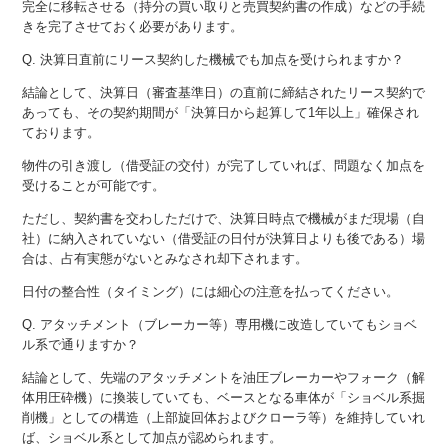
完全に移転させる（持分の買い取りと売買契約書の作成）などの手続
きを完了させておく必要があります。
Q. 決算日直前にリース契約した機械でも加点を受けられますか？
結論として、決算日（審査基準日）の直前に締結されたリース契約で
あっても、その契約期間が「決算日から起算して1年以上」確保され
ております。
物件の引き渡し（借受証の交付）が完了していれば、問題なく加点を
受けることが可能です。
ただし、契約書を交わしただけで、決算日時点で機械がまだ現場（自
社）に納入されていない（借受証の日付が決算日よりも後である）場
合は、占有実態がないとみなされ却下されます。
日付の整合性（タイミング）には細心の注意を払ってください。
Q. アタッチメント（ブレーカー等）専用機に改造していてもショベ
ル系で通りますか？
結論として、先端のアタッチメントを油圧ブレーカーやフォーク（解
体用圧砕機）に換装していても、ベースとなる車体が「ショベル系掘
削機」としての構造（上部旋回体およびクローラ等）を維持していれ
ば、ショベル系として加点が認められます。