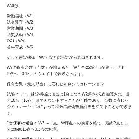
W点は、
労働福祉（W1）
法令遵守（W2）
営業期間（W3）
防災活動（W4）
ISO（W5）
若年育成（W6）
そして建設機械（W7）などの合計から算出されます。
W7の保有台数（点数）が増えると、W点全体の評点が底上げされ、
P点へ「0.15」のウエイトで反映されます。
保有台数（最大15台）に応じた加点シミュレーション
結論として、建設機械の加点は1台につきW7評点が1点加算され、最
大15台（15点）までカウントすることが可能であり、台数に応じた
シミュレーションによって将来の設備投資計画を立てることができま
す。
1台保有の場合：
W7 ＝ 1点。W評点への換算を経て、最終P点とし
ては約0.15点〜0.3点の純増。