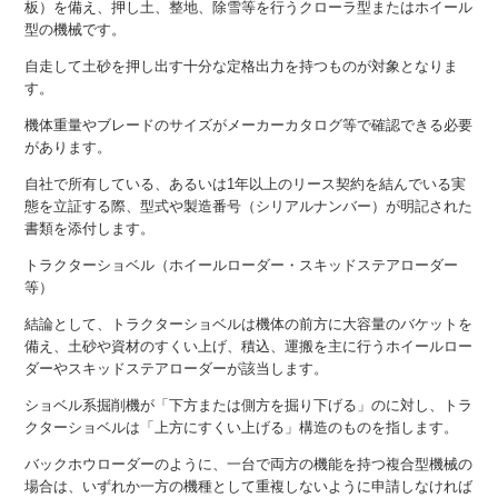
板）を備え、押し土、整地、除雪等を行うクローラ型またはホイール
型の機械です。
自走して土砂を押し出す十分な定格出力を持つものが対象となりま
す。
機体重量やブレードのサイズがメーカーカタログ等で確認できる必要
があります。
自社で所有している、あるいは1年以上のリース契約を結んでいる実
態を立証する際、型式や製造番号（シリアルナンバー）が明記された
書類を添付します。
トラクターショベル（ホイールローダー・スキッドステアローダー
等）
結論として、トラクターショベルは機体の前方に大容量のバケットを
備え、土砂や資材のすくい上げ、積込、運搬を主に行うホイールロー
ダーやスキッドステアローダーが該当します。
ショベル系掘削機が「下方または側方を掘り下げる」のに対し、トラ
クターショベルは「上方にすくい上げる」構造のものを指します。
バックホウローダーのように、一台で両方の機能を持つ複合型機械の
場合は、いずれか一方の機種として重複しないように申請しなければ