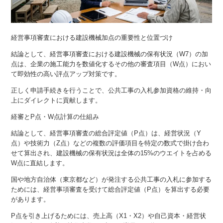
経営事項審査における建設機械加点の重要性と位置づけ
結論として、経営事項審査における建設機械の保有状況（W7）の加
点は、企業の施工能力を数値化するその他の審査項目（W点）におい
て即効性の高い評点アップ対策です。
正しく申請手続きを行うことで、公共工事の入札参加資格の維持・向
上にダイレクトに貢献します。
経審とP点・W点計算の仕組み
結論として、経営事項審査の総合評定値（P点）は、経営状況（Y
点）や技術力（Z点）などの複数の評価項目を特定の数式で掛け合わ
せて算出され、建設機械の保有状況は全体の15%のウエイトを占める
W点に直結します。
国や地方自治体（東京都など）が発注する公共工事の入札に参加する
ためには、経営事項審査を受けて総合評定値（P点）を算出する必要
があります。
P点を引き上げるためには、売上高（X1・X2）や自己資本・経営状