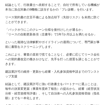
結論として、行政書士へ依頼することで、自社で所有している機械が
本当に加点対象の9機種に該当するかの「プレ診断」を行います。
リース契約書の文言不備による加点却下（失効リスク）を未然に防ぐ
ことができます。
「バックホウにこのクレーン仕様を後付けしたが通るか」
「リースの自動更新条項（念書等）で1年7か月以上を満たせるか」
といった複雑な法律解釈やガイドラインの適用について、専門家が事
前に書類をスクリーニングします。
これにより、審査の直前で慌てることなく、必要に応じてリース会社
への契約書改定の働きかけなど、先手を打った措置を講じることがで
きます。
建設業許可の維持・更新から経審・入札参加資格申請までのワンスト
ップ支援
結論として、建設業許可に強い行政書士をパートナーに選ぶことは、
毎年の決算変更届（事業年度終了報告）の提出から、経審（経営状況
分析・経営規模等評価）、そして自治体への入札参加資格登録（指名
願）までを一本化します。