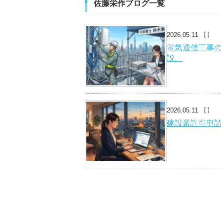
佐藤栄作ブログ一覧
2026.05.11
【】
電気通信工事
説。
2026.05.11
【】
建設業許可申請