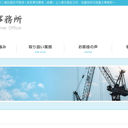
ス | 建設業許可取得 | 経営事項審査（経審）なら東京都足立区、佐藤栄作行政書士事務所へ