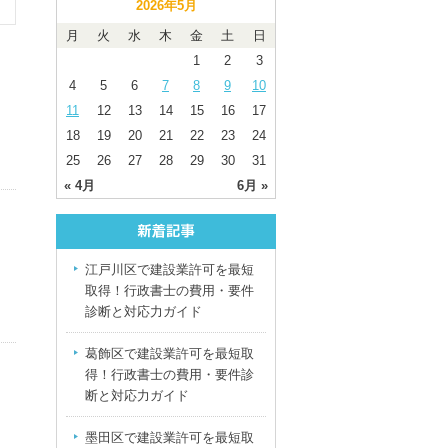
2026年5月
月
火
水
木
金
土
日
1
2
3
4
5
6
7
8
9
10
11
12
13
14
15
16
17
18
19
20
21
22
23
24
25
26
27
28
29
30
31
« 4月
6月 »
江戸川区で建設業許可を最短
取得！行政書士の費用・要件
診断と対応力ガイド
葛飾区で建設業許可を最短取
得！行政書士の費用・要件診
断と対応力ガイド
墨田区で建設業許可を最短取