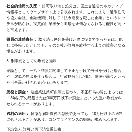
社会的信用の失墜：
許可取り消し処分は、国土交通省のネガティブ
情報等としてウェブサイト上で公表されます。これにより、近隣住民
や協力会社、金融機関に対して「法令違反を犯した企業」というレッ
テルが貼られ、実質的に業界から退場を余儀なくされる可能性が高い
と言えます。
役員の連鎖責任：
取り消し処分を受けた際に役員であった者は、他
社に移籍したとしても、その会社が許可を維持する上での障害となる
場合があります。
3. 刑事罰としての刑罰と過料
結論として、一括下請負に関連して不正な手段で許可を受けた場合
や、虚偽の届出を伴う場合は、行政処分とは別に、懲役や罰金といっ
た刑事罰が科される恐れがあります。
懲役と罰金：
建設業法第47条等に基づき、不正行為の質によっては
「3年以下の懲役または300万円以下の罰金」といった重い刑罰が科
せられるケースがあります。
過料の適用：
軽微な届出義務の怠慢であっても、10万円以下の過料
に処されることがあり、コンプライアンスの徹底が求められます。
下請負人 許可と再下請負通知書