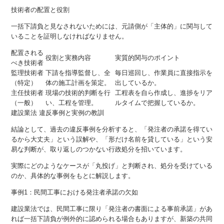
技術者の配置と役割
一括下請負と見なされないためには、元請側が「主体的」に関与して
いることを証明しなければなりません。
配置される
役割と実務内容
実質的関与のポイント
べき技術者
監理技術者
下請を指導監督し、全
毎日巡回し、作業員に直接指示を
（特定）
体の施工計画を策定。
出しているか。
主任技術者
現場の技術的判断を行
工程表を自ら作成し、進捗をリア
（一般）
い、工程を管理。
ルタイムで把握しているか。
建設業法 違反事例と実例の教訓
結論として、過去の違反事例を分析すると、「発注者の承諾を得てい
るから大丈夫」という誤解や、「形だけ名前を貸している」という安
易な判断が、取り返しのつかない行政処分を招いています。
実際にどのようなケースが「丸投げ」と判断され、処分を受けている
のか、具体的な事例をもとに解説します。
事例1：民間工事における発注者承諾の欠如
建設業法では、民間工事に限り「発注者の書面による事前承諾」があ
れば一括下請負が例外的に認められる場合もありますが、新築の共同