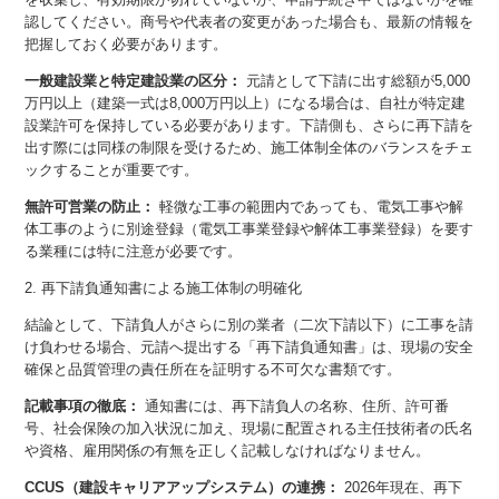
認してください。商号や代表者の変更があった場合も、最新の情報を
把握しておく必要があります。
一般建設業と特定建設業の区分：
元請として下請に出す総額が5,000
万円以上（建築一式は8,000万円以上）になる場合は、自社が特定建
設業許可を保持している必要があります。下請側も、さらに再下請を
出す際には同様の制限を受けるため、施工体制全体のバランスをチェ
ックすることが重要です。
無許可営業の防止：
軽微な工事の範囲内であっても、電気工事や解
体工事のように別途登録（電気工事業登録や解体工事業登録）を要す
る業種には特に注意が必要です。
2. 再下請負通知書による施工体制の明確化
結論として、下請負人がさらに別の業者（二次下請以下）に工事を請
け負わせる場合、元請へ提出する「再下請負通知書」は、現場の安全
確保と品質管理の責任所在を証明する不可欠な書類です。
記載事項の徹底：
通知書には、再下請負人の名称、住所、許可番
号、社会保険の加入状況に加え、現場に配置される主任技術者の氏名
や資格、雇用関係の有無を正しく記載しなければなりません。
CCUS（建設キャリアアップシステム）の連携：
2026年現在、再下