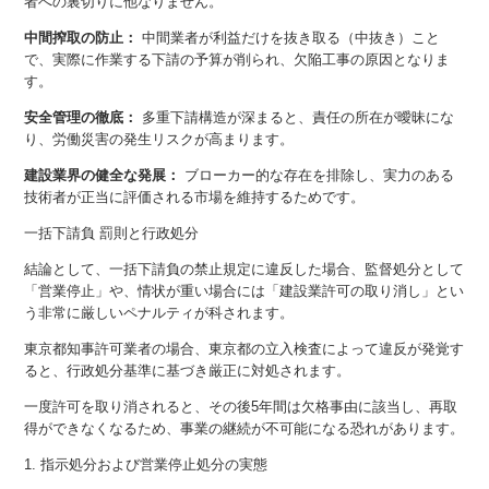
者への裏切りに他なりません。
中間搾取の防止：
中間業者が利益だけを抜き取る（中抜き）こと
で、実際に作業する下請の予算が削られ、欠陥工事の原因となりま
す。
安全管理の徹底：
多重下請構造が深まると、責任の所在が曖昧にな
り、労働災害の発生リスクが高まります。
建設業界の健全な発展：
ブローカー的な存在を排除し、実力のある
技術者が正当に評価される市場を維持するためです。
一括下請負 罰則と行政処分
結論として、一括下請負の禁止規定に違反した場合、監督処分として
「営業停止」や、情状が重い場合には「建設業許可の取り消し」とい
う非常に厳しいペナルティが科されます。
東京都知事許可業者の場合、東京都の立入検査によって違反が発覚す
ると、行政処分基準に基づき厳正に対処されます。
一度許可を取り消されると、その後5年間は欠格事由に該当し、再取
得ができなくなるため、事業の継続が不可能になる恐れがあります。
1. 指示処分および営業停止処分の実態