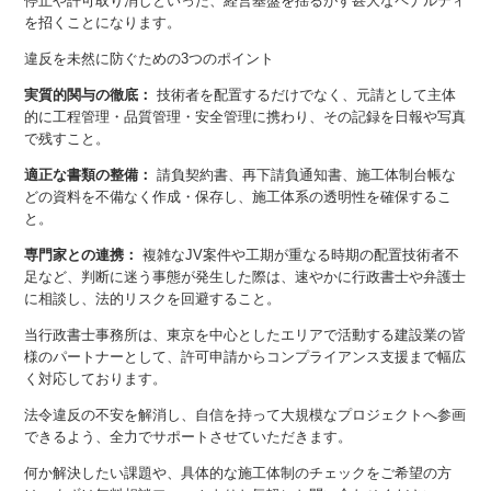
停止や許可取り消しといった、経営基盤を揺るがす甚大なペナルティ
を招くことになります。
違反を未然に防ぐための3つのポイント
実質的関与の徹底：
技術者を配置するだけでなく、元請として主体
的に工程管理・品質管理・安全管理に携わり、その記録を日報や写真
で残すこと。
適正な書類の整備：
請負契約書、再下請負通知書、施工体制台帳な
どの資料を不備なく作成・保存し、施工体系の透明性を確保するこ
と。
専門家との連携：
複雑なJV案件や工期が重なる時期の配置技術者不
足など、判断に迷う事態が発生した際は、速やかに行政書士や弁護士
に相談し、法的リスクを回避すること。
当行政書士事務所は、東京を中心としたエリアで活動する建設業の皆
様のパートナーとして、許可申請からコンプライアンス支援まで幅広
く対応しております。
法令違反の不安を解消し、自信を持って大規模なプロジェクトへ参画
できるよう、全力でサポートさせていただきます。
何か解決したい課題や、具体的な施工体制のチェックをご希望の方