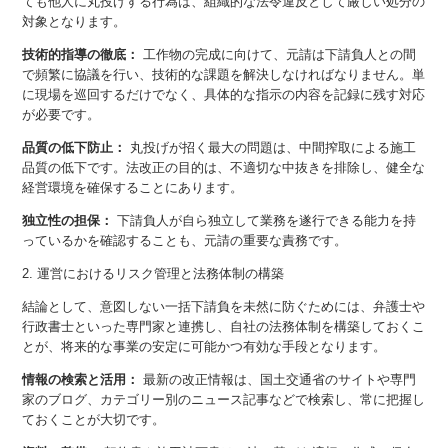
ても他人に丸投げする行為は、組織的な法令違反として厳しい処分の
対象となります。
技術的指導の徹底：
工作物の完成に向けて、元請は下請負人との間
で頻繁に協議を行い、技術的な課題を解決しなければなりません。単
に現場を巡回するだけでなく、具体的な指示の内容を記録に残す対応
が必要です。
品質の低下防止：
丸投げが招く最大の問題は、中間搾取による施工
品質の低下です。法改正の目的は、不適切な中抜きを排除し、健全な
経営環境を確保することにあります。
独立性の担保：
下請負人が自ら独立して業務を遂行できる能力を持
っているかを確認することも、元請の重要な責務です。
2. 運営におけるリスク管理と法務体制の構築
結論として、意図しない一括下請負を未然に防ぐためには、弁護士や
行政書士といった専門家と連携し、自社の法務体制を構築しておくこ
とが、将来的な事業の安定に可能かつ有効な手段となります。
情報の検索と活用：
最新の改正情報は、国土交通省のサイトや専門
家のブログ、カテゴリー別のニュース記事などで検索し、常に把握し
ておくことが大切です。