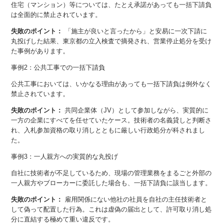
住宅（マンション）等については、たとえ承諾があっても一括下請負
は全面的に禁止されています。
失敗のポイント：
「施主が良いと言ったから」と安易に一次下請に
丸投げした結果、東京都の立入検査で摘発され、営業停止処分を受け
た事例があります。
事例2：公共工事での一括下請負
公共工事においては、いかなる理由があっても一括下請負は例外なく
禁止されています。
失敗のポイント：
共同企業体（JV）として参加しながら、実質的に
一方の企業にすべてを任せていたケース。技術者の名義貸しと判断さ
れ、入札参加資格の取り消しとともに厳しい行政処分が科されまし
た。
事例3：一人親方への実質的な丸投げ
自社に技術者が不足しているため、現場の管理業務をまるごと外部の
一人親方やブローカーに委託した場合も、一括下請負に該当します。
失敗のポイント：
雇用関係にない他社の社員を自社の主任技術者と
して偽って配置した行為。これは虚偽の届出として、許可取り消し処
分に直結する極めて重い違反です。