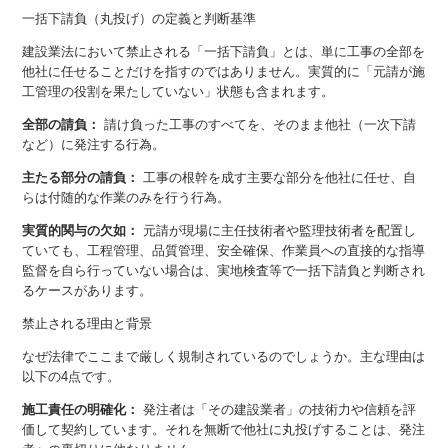
一括下請負（丸投げ）の定義と判断基準
建設業法において禁止される「一括下請負」とは、単に工事の全部を
他社に任せることだけを指すのではありません。実質的に「元請が施
工管理の役割を果たしていない」状態も含まれます。
全部の請負：
請け負った工事のすべてを、そのまま他社（一次下請
など）に発注する行為。
主たる部分の請負：
工事の根幹を成す主要な部分を他社に任せ、自
らは付随的な作業のみを行う行為。
実質的関与の欠如：
元請が現場に主任技術者や監理技術者を配置し
ていても、工程管理、品質管理、安全確保、作業員への直接的な指導
監督を自ら行っていない場合は、実地検査等で一括下請負と判断され
るケースがあります。
禁止される理由と背景
なぜ法律でここまで厳しく規制されているのでしょうか。主な理由は
以下の4点です。
施工責任の明確化：
発注者は「その建設業者」の技術力や信頼を評
価して契約しています。それを無断で他社に丸投げすることは、発注