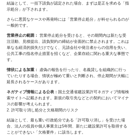
結論として、一括下請負が認定された場合、まずは是正を求める「指
示処分」が下されます。
さらに悪質なケースや再発時には「営業停止処分」が科せられるのが
一般的です。
営業停止の範囲：
営業停止処分を受けると、その期間内は新たな受
注活動、見積提出、請負契約の締結が全面的に禁止されます。これは
単なる経済的損失だけでなく、元請会社や発注者からの信用を失い、
公共工事の指名停止措置を招くなど、企業存続に関わる重大な事態で
す。
情状による加重：
虚偽の報告を行ったり、名義貸しを組織的に行っ
ていたりする場合、情状が極めて重いと判断され、停止期間が大幅に
延長されるケースがあります。
ネガティブ情報による公表：
国土交通省建設業許可ネガティブ情報検
索サイトへ記載されます。新規の取引先などとの契約においてマイナ
スの影響が考えられます。
2. 許可取り消し処分と欠格期間のリスク
結論として、最も重い行政処分である「許可取り消し」を受けた場
合、法人の役員や個人事業主は5年間、新たに建設業許可を取得する
ことができない「欠格要件」に該当します。