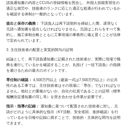
請負通知書の内容とCCUSの登録情報を照合し、外国人技能実習生の
適正な就労や、技能者のランクに応じた適正な処遇が行われているか
を確認する体制が一般的となっています。
提出と保存の義務：
下請負人は再下請契約を締結した際、遅滞なく
元請へ通知書を提出しなければなりません。元請はこれらをすべて集
約し、施工体制台帳とともに工事現場の事務所に備え置くことが法律
で定められています。
3. 主任技術者の配置と実質的関与の証明
結論として、再下請負通知書に記載された技術者が、実際に現場で職
務を遂行しているかを確認することが、丸投げ（一括下請負）の指摘
を避けるための最大のポイントです。
専任制の確認：
4,500万円以上（建築一式は7,500万円以上）の公共
性のある工事では、主任技術者はその現場に「専任」でなければなり
ません。他社との重複がないか、自社の社員であることの証明（標準
報酬決定通知書の写し等）を突き合わせる作業が必要です。
指示・指導の記録：
通知書に基づいて配置された技術者に対し、元
請がどのように具体的な指示（KY活動、安全巡回、進捗確認）を行
っているかを日報や記録に残すことで、技術的・主体的な関与を証明
できます。