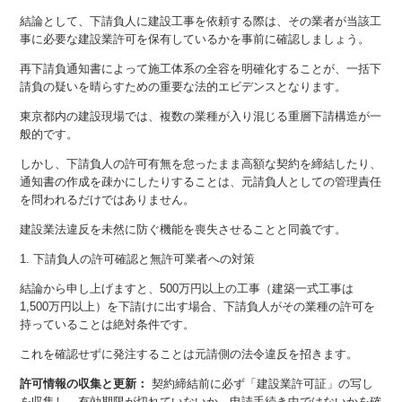
結論として、下請負人に建設工事を依頼する際は、その業者が当該工
事に必要な建設業許可を保有しているかを事前に確認しましょう。
再下請負通知書によって施工体系の全容を明確化することが、一括下
請負の疑いを晴らすための重要な法的エビデンスとなります。
東京都内の建設現場では、複数の業種が入り混じる重層下請構造が一
般的です。
しかし、下請負人の許可有無を怠ったまま高額な契約を締結したり、
通知書の作成を疎かにしたりすることは、元請負人としての管理責任
を問われるだけではありません。
建設業法違反を未然に防ぐ機能を喪失させることと同義です。
1. 下請負人の許可確認と無許可業者への対策
結論から申し上げますと、500万円以上の工事（建築一式工事は
1,500万円以上）を下請けに出す場合、下請負人がその業種の許可を
持っていることは絶対条件です。
これを確認せずに発注することは元請側の法令違反を招きます。
許可情報の収集と更新：
契約締結前に必ず「建設業許可証」の写し
を収集し、有効期限が切れていないか、申請手続き中ではないかを確