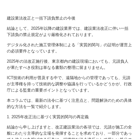
建設業法改正と一括下請負禁止の今後
結論として、2025年以降の建設業界では、建設業法改正に伴い一括
下請負の禁止規定がより厳格化されております。
デジタル化された施工管理体制による「実質的関与」の証明が運営上
の必須要件となっています。
2025年の法改正施行後、東京都内の建設現場においても、元請負人
が果たすべき役割は単なる書類の整理に留まりません。
ICT技術の利用が普及する中で、遠隔地からの管理であっても、元請
が主導権を持って技術的な調整や協議を行っているかどうかが、行政
庁による監査の重要ポイントとなっています。
本コラムでは、最新の法令に基づく注意点と、問題解決のための具体
的な方法を一覧で紹介します。
1. 2025年改正法に基づく実質的関与の再定義
結論から申し上げますと、改正建設業法の各項では、元請が施工の全
般にわたり主導的な立場を発揮することを求めており、一部分であっ