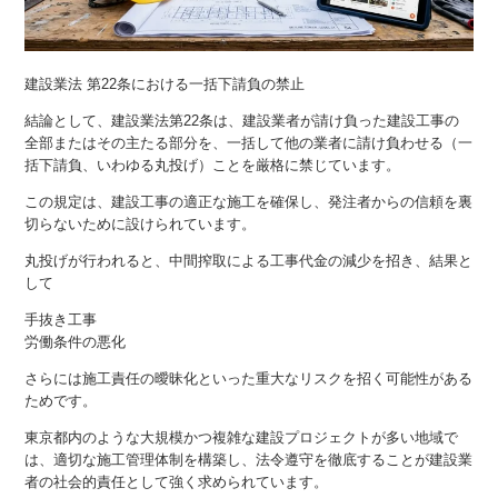
建設業法 第22条における一括下請負の禁止
結論として、建設業法第22条は、建設業者が請け負った建設工事の
全部またはその主たる部分を、一括して他の業者に請け負わせる（一
括下請負、いわゆる丸投げ）ことを厳格に禁じています。
この規定は、建設工事の適正な施工を確保し、発注者からの信頼を裏
切らないために設けられています。
丸投げが行われると、中間搾取による工事代金の減少を招き、結果と
して
手抜き工事
労働条件の悪化
さらには施工責任の曖昧化といった重大なリスクを招く可能性がある
ためです。
東京都内のような大規模かつ複雑な建設プロジェクトが多い地域で
は、適切な施工管理体制を構築し、法令遵守を徹底することが建設業
者の社会的責任として強く求められています。