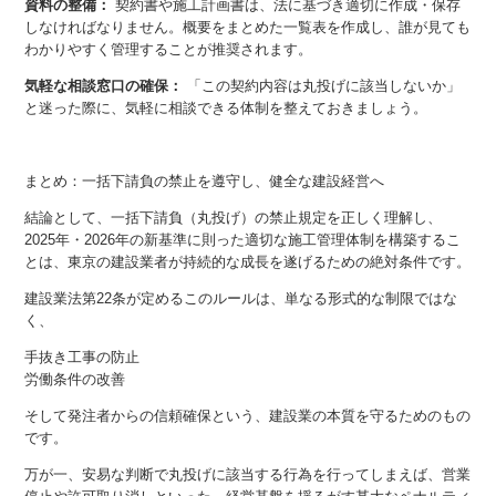
資料の整備：
契約書や施工計画書は、法に基づき適切に作成・保存
しなければなりません。概要をまとめた一覧表を作成し、誰が見ても
わかりやすく管理することが推奨されます。
気軽な相談窓口の確保：
「この契約内容は丸投げに該当しないか」
と迷った際に、気軽に相談できる体制を整えておきましょう。
まとめ：一括下請負の禁止を遵守し、健全な建設経営へ
結論として、一括下請負（丸投げ）の禁止規定を正しく理解し、
2025年・2026年の新基準に則った適切な施工管理体制を構築するこ
とは、東京の建設業者が持続的な成長を遂げるための絶対条件です。
建設業法第22条が定めるこのルールは、単なる形式的な制限ではな
く、
手抜き工事の防止
労働条件の改善
そして発注者からの信頼確保という、建設業の本質を守るためのもの
です。
万が一、安易な判断で丸投げに該当する行為を行ってしまえば、営業